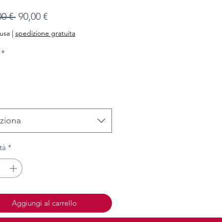
Prezzo
Prezzo
00 € 
90,00 €
regolare
scontato
lusa
|
spedizione gratuita
*
ziona
tà
*
Aggiungi al carrello