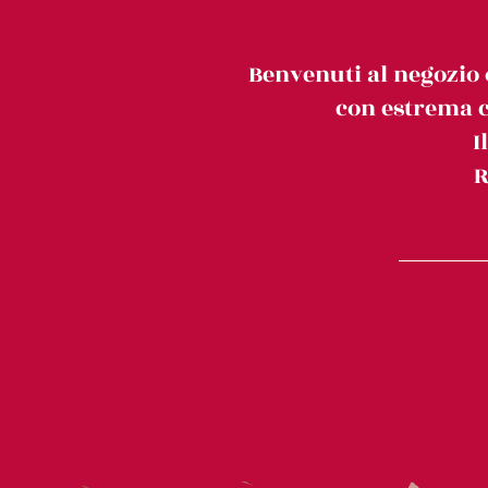
Benvenuti al negozio 
con estrema c
I
R