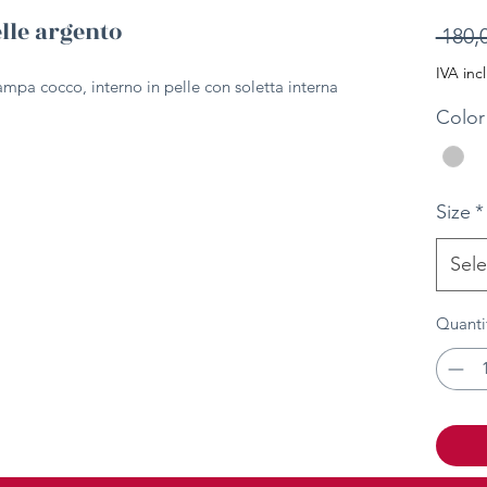
lle argento
 180,
IVA inc
ampa cocco, interno in pelle con soletta interna
Color
Size
*
Sele
Quanti