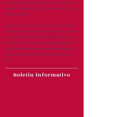
nuestras últimas llegadas y artículos en liquidación.
Explore nuestro catálogo hoy y ahorre mucho en su
próxima compra.
Bienvenido a la tienda online de diseño ecléctico
de Allegra donde cada artículo es elegido con mimo
y dedicación entre las tendencias del momento y
tus preferencias ¡Navega por la diapositiva de los
productos disponibles actualizados semanalmente,
elige y recibe tus compras cómodamente en tu
casa!
Boletin informativo