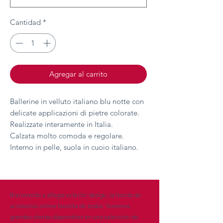
Cantidad
*
Agregar al carrito
Ballerine in velluto italiano blu notte con
delicate applicazioni di pietre colorate.
Realizzate interamente in Italia.
Calzata molto comoda e regolare.
Interno in pelle, suola in cuoio italiano.
Bienvenido a allegra eclectic design, la tienda de
accesorios online favorita de todos. Tenemos
grandes ofertas disponibles en una selección de