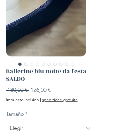
Ballerine blu notte da festa
SALDO
Precio
Precio
 180,00 € 
126,00 €
de
Impuesto incluido
|
spedizione gratuita
oferta
Tamaño
*