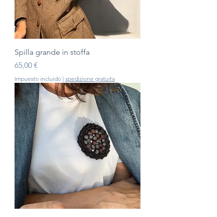
Spilla grande in stoffa
Precio
65,00 €
Impuesto incluido
|
spedizione gratuita