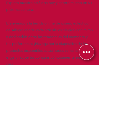
Explore nuestro catálogo hoy y ahorre mucho en su
próxima compra.
Bienvenido a la tienda online de diseño ecléctico
de Allegra donde cada artículo es elegido con mimo
y dedicación entre las tendencias del momento y
tus preferencias ¡Navega por la diapositiva de los
productos disponibles actualizados semanalmente,
elige y recibe tus compras cómodamente en tu
casa!
Boletin informativo