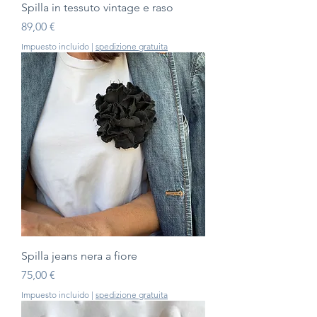
Spilla in tessuto vintage e raso
Precio
89,00 €
Impuesto incluido
|
spedizione gratuita
Spilla jeans nera a fiore
Precio
75,00 €
Impuesto incluido
|
spedizione gratuita