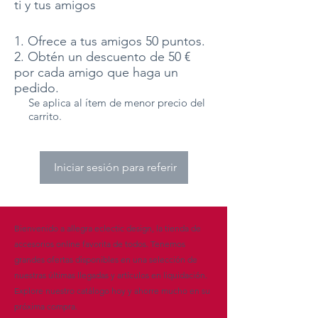
ti y tus amigos
Ofrece a tus amigos 50 puntos.
Obtén un descuento de 50 €
por cada amigo que haga un
pedido.
Se aplica al ítem de menor precio del
carrito.
Iniciar sesión para referir
Bienvenido a allegra eclectic design, la tienda de
accesorios online favorita de todos. Tenemos
grandes ofertas disponibles en una selección de
nuestras últimas llegadas y artículos en liquidación.
Explore nuestro catálogo hoy y ahorre mucho en su
próxima compra.