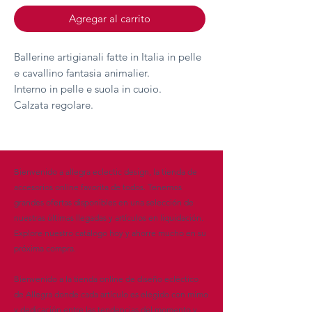
Agregar al carrito
Ballerine artigianali fatte in Italia in pelle
e cavallino fantasia animalier.
Interno in pelle e suola in cuoio.
Calzata regolare.
Bienvenido a allegra eclectic design, la tienda de
accesorios online favorita de todos. Tenemos
grandes ofertas disponibles en una selección de
nuestras últimas llegadas y artículos en liquidación.
Explore nuestro catálogo hoy y ahorre mucho en su
próxima compra.
Bienvenido a la tienda online de diseño ecléctico
de Allegra donde cada artículo es elegido con mimo
y dedicación entre las tendencias del momento y