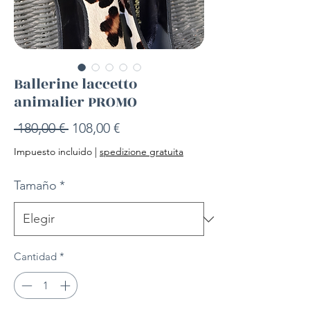
Ballerine laccetto
animalier PROMO
Precio
Precio
 180,00 € 
108,00 €
de
Impuesto incluido
|
spedizione gratuita
oferta
Tamaño
*
Cantidad
*