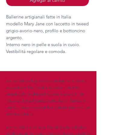
Agregar al carrito
Ballerine artigianali fatte in Italia
modello Mary Jane con laccetto in tweed
grigio-avorio-nero, profilo e bottoncino
argento.
Interno nero in pelle e suola in cuoio.
Vestibilità regolare e comoda.
Bienvenido a allegra eclectic design, la tienda de
accesorios online favorita de todos. Tenemos
grandes ofertas disponibles en una selección de
nuestras últimas llegadas y artículos en liquidación.
Explore nuestro catálogo hoy y ahorre mucho en su
próxima compra.
Bienvenido a la tienda online de diseño ecléctico
de Allegra donde cada artículo es elegido con mimo