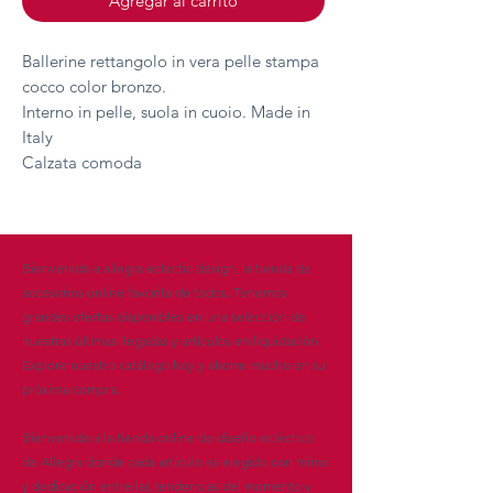
Agregar al carrito
Ballerine rettangolo in vera pelle stampa
cocco color bronzo.
Interno in pelle, suola in cuoio. Made in
Italy
Calzata comoda
Bienvenido a allegra eclectic design, la tienda de
accesorios online favorita de todos. Tenemos
grandes ofertas disponibles en una selección de
nuestras últimas llegadas y artículos en liquidación.
Explore nuestro catálogo hoy y ahorre mucho en su
próxima compra.
Bienvenido a la tienda online de diseño ecléctico
de Allegra donde cada artículo es elegido con mimo
y dedicación entre las tendencias del momento y