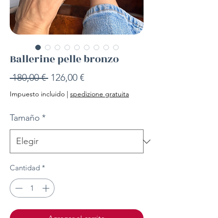
Ballerine pelle bronzo
Precio
Precio
 180,00 € 
126,00 €
de
Impuesto incluido
|
spedizione gratuita
oferta
Tamaño
*
Cantidad
*