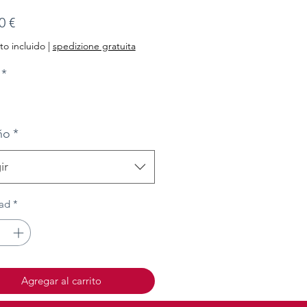
Precio
0 €
o incluido
|
spedizione gratuita
*
ño
*
ir
ad
*
Agregar al carrito