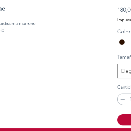
ne
180,0
Impuest
rbidissima marrone.
oio.
Color
Tama
Eleg
Cantid