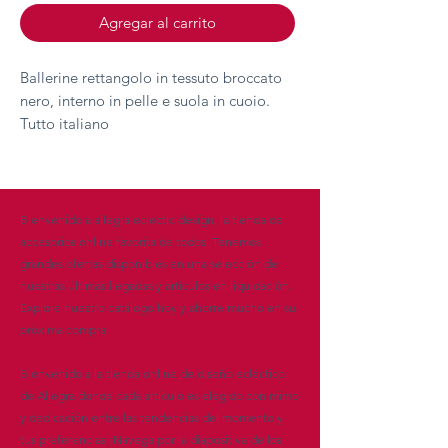
Agregar al carrito
Ballerine rettangolo in tessuto broccato
nero, interno in pelle e suola in cuoio.
Tutto italiano
Bienvenido a allegra eclectic design, la tienda de
accesorios online favorita de todos. Tenemos
grandes ofertas disponibles en una selección de
nuestras últimas llegadas y artículos en liquidación.
Explore nuestro catálogo hoy y ahorre mucho en su
próxima compra.
Bienvenido a la tienda online de diseño ecléctico
de Allegra donde cada artículo es elegido con mimo
y dedicación entre las tendencias del momento y
tus preferencias ¡Navega por la diapositiva de los