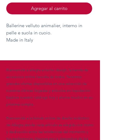
Agregar al carrito
Ballerine velluto animalier, interno in
pelle e suola in cuoio.
Made in Italy
Bienvenido a allegra eclectic design, la tienda de
accesorios online favorita de todos. Tenemos
grandes ofertas disponibles en una selección de
nuestras últimas llegadas y artículos en liquidación.
Explore nuestro catálogo hoy y ahorre mucho en su
próxima compra.
Bienvenido a la tienda online de diseño ecléctico
de Allegra donde cada artículo es elegido con mimo
y dedicación entre las tendencias del momento y
tus preferencias ¡Navega por la diapositiva de los