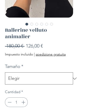
Ballerine velluto
animalier
Precio
Precio
 180,00 € 
126,00 €
de
Impuesto incluido
|
spedizione gratuita
oferta
Tamaño
*
Cantidad
*