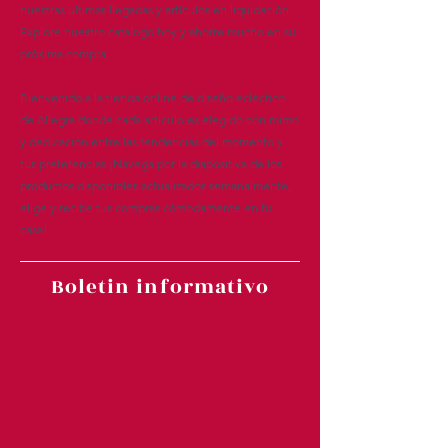
nuestras últimas llegadas y artículos en liquidación.
Explore nuestro catálogo hoy y ahorre mucho en su
próxima compra.
Bienvenido a la tienda online de diseño ecléctico
de Allegra donde cada artículo es elegido con mimo
y dedicación entre las tendencias del momento y
tus preferencias ¡Navega por la diapositiva de los
productos disponibles actualizados semanalmente,
elige y recibe tus compras cómodamente en tu
casa!
Boletin informativo