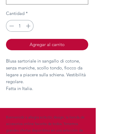
Cantidad
*
Agregar al carrito
Blusa sartoriale in sangallo di cotone,
senza maniche, scollo tondo, fiocco da
legare a piacere sulla schiena. Vestibilità
regolare.
Fatta in Italia.
Bienvenido a allegra eclectic design, la tienda de
accesorios online favorita de todos. Tenemos
grandes ofertas disponibles en una selección de