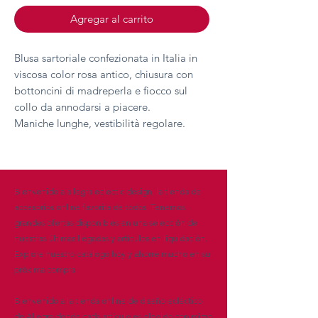
Agregar al carrito
Blusa sartoriale confezionata in Italia in
viscosa color rosa antico, chiusura con
bottoncini di madreperla e fiocco sul
collo da annodarsi a piacere.
Maniche lunghe, vestibilità regolare.
Bienvenido a allegra eclectic design, la tienda de
accesorios online favorita de todos. Tenemos
grandes ofertas disponibles en una selección de
nuestras últimas llegadas y artículos en liquidación.
Explore nuestro catálogo hoy y ahorre mucho en su
próxima compra.
Bienvenido a la tienda online de diseño ecléctico
de Allegra donde cada artículo es elegido con mimo