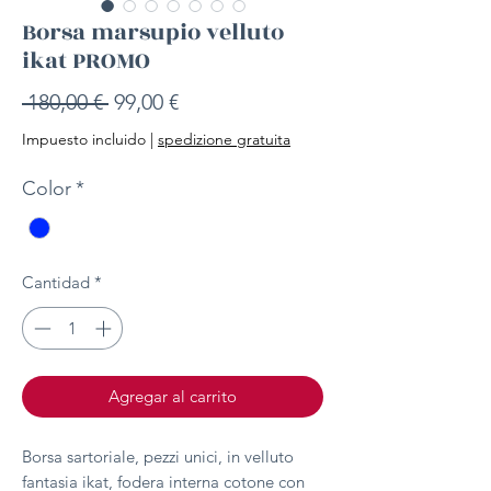
Borsa marsupio velluto
ikat PROMO
Precio
Precio
 180,00 € 
99,00 €
de
Impuesto incluido
|
spedizione gratuita
oferta
Color
*
Cantidad
*
Agregar al carrito
Borsa sartoriale, pezzi unici, in velluto
fantasia ikat, fodera interna cotone con