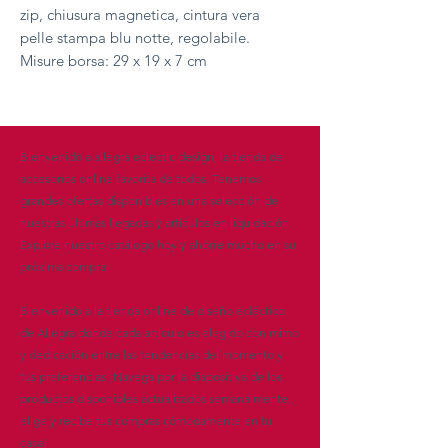
zip, chiusura magnetica, cintura vera
pelle stampa blu notte, regolabile.
Misure borsa: 29 x 19 x 7 cm
Bienvenido a allegra eclectic design, la tienda de
accesorios online favorita de todos. Tenemos
grandes ofertas disponibles en una selección de
nuestras últimas llegadas y artículos en liquidación.
Explore nuestro catálogo hoy y ahorre mucho en su
próxima compra.
Bienvenido a la tienda online de diseño ecléctico
de Allegra donde cada artículo es elegido con mimo
y dedicación entre las tendencias del momento y
tus preferencias ¡Navega por la diapositiva de los
productos disponibles actualizados semanalmente,
elige y recibe tus compras cómodamente en tu
casa!