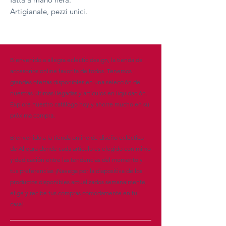
Artigianale, pezzi unici.
Bienvenido a allegra eclectic design, la tienda de
accesorios online favorita de todos. Tenemos
grandes ofertas disponibles en una selección de
nuestras últimas llegadas y artículos en liquidación.
Explore nuestro catálogo hoy y ahorre mucho en su
próxima compra.
Bienvenido a la tienda online de diseño ecléctico
de Allegra donde cada artículo es elegido con mimo
y dedicación entre las tendencias del momento y
tus preferencias ¡Navega por la diapositiva de los
productos disponibles actualizados semanalmente,
elige y recibe tus compras cómodamente en tu
casa!