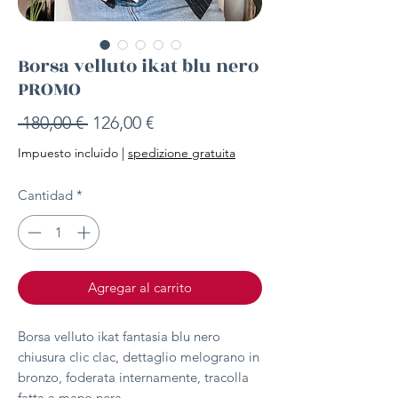
Borsa velluto ikat blu nero
PROMO
Precio
Precio
 180,00 € 
126,00 €
de
Impuesto incluido
|
spedizione gratuita
oferta
Cantidad
*
Agregar al carrito
Borsa velluto ikat fantasia blu nero
chiusura clic clac, dettaglio melograno in
bronzo, foderata internamente, tracolla
fatta a mano nera.