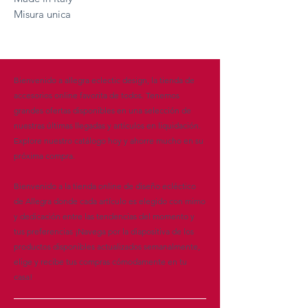
Misura unica
Bienvenido a allegra eclectic design, la tienda de
accesorios online favorita de todos. Tenemos
grandes ofertas disponibles en una selección de
nuestras últimas llegadas y artículos en liquidación.
Explore nuestro catálogo hoy y ahorre mucho en su
próxima compra.
Bienvenido a la tienda online de diseño ecléctico
de Allegra donde cada artículo es elegido con mimo
y dedicación entre las tendencias del momento y
tus preferencias ¡Navega por la diapositiva de los
productos disponibles actualizados semanalmente,
elige y recibe tus compras cómodamente en tu
casa!