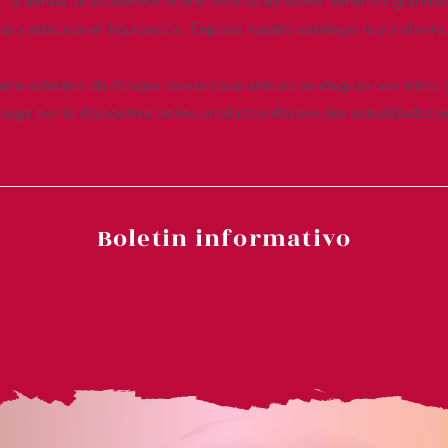
n, la tienda de accesorios online favorita de todos. Tenemos grandes
das y artículos en liquidación. Explore nuestro catálogo hoy y ahor
seño ecléctico de Allegra donde cada artículo es elegido con mimo 
ega por la diapositiva de los productos disponibles actualizados s
Boletin informativo