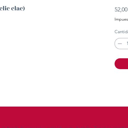
clic clac)
52,00
Impuest
.
Cantid