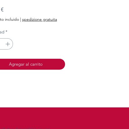
Precio
 €
o incluido
|
spedizione gratuita
ad
*
Agregar al carrito