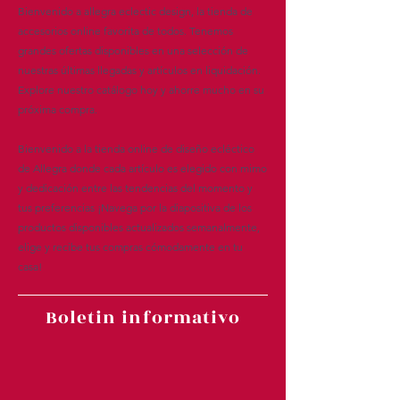
Bienvenido a allegra eclectic design, la tienda de
accesorios online favorita de todos. Tenemos
grandes ofertas disponibles en una selección de
nuestras últimas llegadas y artículos en liquidación.
Explore nuestro catálogo hoy y ahorre mucho en su
próxima compra.
Bienvenido a la tienda online de diseño ecléctico
de Allegra donde cada artículo es elegido con mimo
y dedicación entre las tendencias del momento y
tus preferencias ¡Navega por la diapositiva de los
productos disponibles actualizados semanalmente,
elige y recibe tus compras cómodamente en tu
casa!
Boletin informativo