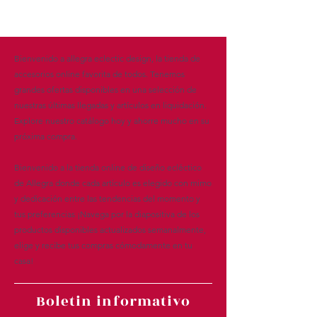
Bienvenido a allegra eclectic design, la tienda de
accesorios online favorita de todos. Tenemos
grandes ofertas disponibles en una selección de
nuestras últimas llegadas y artículos en liquidación.
Explore nuestro catálogo hoy y ahorre mucho en su
próxima compra.
Bienvenido a la tienda online de diseño ecléctico
de Allegra donde cada artículo es elegido con mimo
y dedicación entre las tendencias del momento y
tus preferencias ¡Navega por la diapositiva de los
productos disponibles actualizados semanalmente,
elige y recibe tus compras cómodamente en tu
casa!
Boletin informativo