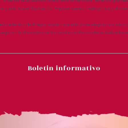
n, la tienda de accesorios online favorita de todos. Tenemos grandes
das y artículos en liquidación. Explore nuestro catálogo hoy y ahor
seño ecléctico de Allegra donde cada artículo es elegido con mimo 
ega por la diapositiva de los productos disponibles actualizados s
Boletin informativo