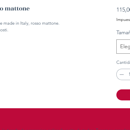
so mattone
115,0
Impuest
e made in Italy, rosso mattone.
osti.
Tama
Eleg
Cantid