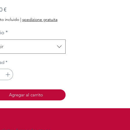
Precio
0 €
o incluido
|
spedizione gratuita
ño
*
ir
ad
*
Agregar al carrito