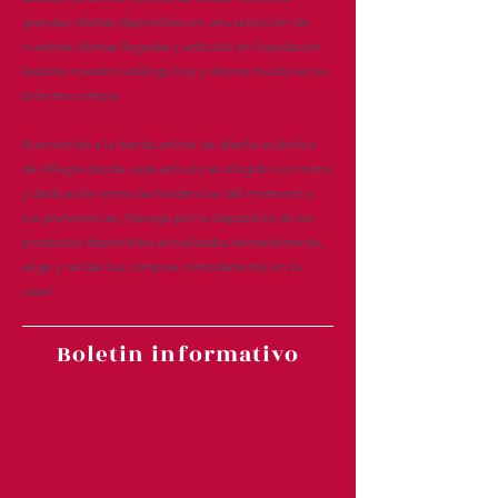
grandes ofertas disponibles en una selección de
nuestras últimas llegadas y artículos en liquidación.
Explore nuestro catálogo hoy y ahorre mucho en su
próxima compra.
Bienvenido a la tienda online de diseño ecléctico
de Allegra donde cada artículo es elegido con mimo
y dedicación entre las tendencias del momento y
tus preferencias ¡Navega por la diapositiva de los
productos disponibles actualizados semanalmente,
elige y recibe tus compras cómodamente en tu
casa!
Boletin informativo