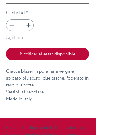
Cantidad
*
Agotado
Notificar al estar disponible
Giacca blazer in pura lana vergine
spigato blu scuro, due tasche, foderato in
raso blu notte.
Vestibilità regolare
Made in Italy
Bienvenido a allegra eclectic design, la tienda de
accesorios online favorita de todos. Tenemos