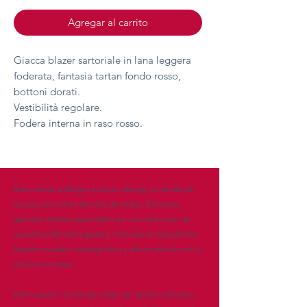
Agregar al carrito
Giacca blazer sartoriale in lana leggera
foderata, fantasia tartan fondo rosso,
bottoni dorati.
Vestibilità regolare.
Fodera interna in raso rosso.
Bienvenido a allegra eclectic design, la tienda de
accesorios online favorita de todos. Tenemos
grandes ofertas disponibles en una selección de
nuestras últimas llegadas y artículos en liquidación.
Explore nuestro catálogo hoy y ahorre mucho en su
próxima compra.
Bienvenido a la tienda online de diseño ecléctico