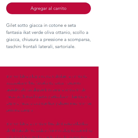
Agregar al carrito
Gilet sotto giacca in cotone e seta
fantasia ikat verde oliva ottanio, scollo a
giacca, chiusura a pressione a scomparsa,
taschini frontali laterali, sartoriale.
Bienvenido a allegra eclectic design, la tienda de
accesorios online favorita de todos. Tenemos
grandes ofertas disponibles en una selección de
nuestras últimas llegadas y artículos en liquidación.
Explore nuestro catálogo hoy y ahorre mucho en su
próxima compra.
Bienvenido a la tienda online de diseño ecléctico
de Allegra donde cada artículo es elegido con mimo
y dedicación entre las tendencias del momento y