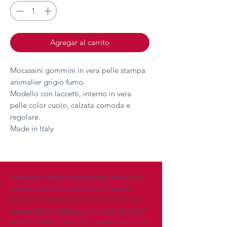
Agregar al carrito
Mocassini gommini in vera pelle stampa
animalier grigio fumo.
Modello con laccetti, interno in vera
pelle color cuoio, calzata comoda e
regolare.
Made in Italy
Bienvenido a allegra eclectic design, la tienda de
accesorios online favorita de todos. Tenemos
grandes ofertas disponibles en una selección de
nuestras últimas llegadas y artículos en liquidación.
Explore nuestro catálogo hoy y ahorre mucho en su