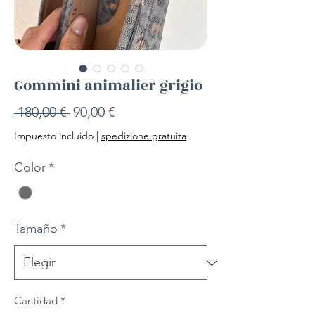
Gommini animalier grigio
Precio
Precio
 180,00 € 
90,00 €
de
Impuesto incluido
|
spedizione gratuita
oferta
Color
*
Tamaño
*
Cantidad
*