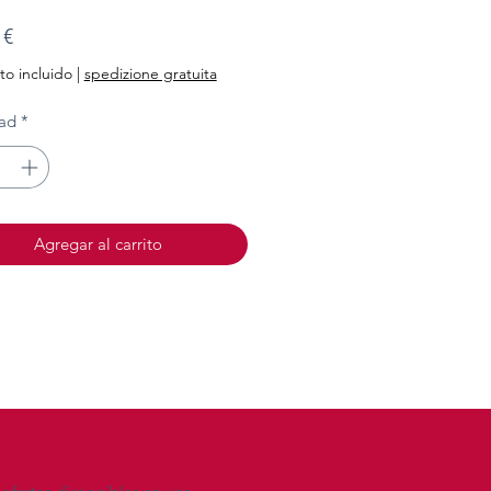
Precio
 €
o incluido
|
spedizione gratuita
ad
*
Agregar al carrito