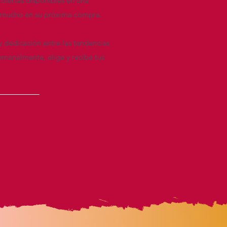
 ofertas disponibles en una
re mucho en su próxima compra.
y dedicación entre las tendencias
emanalmente, elige y recibe tus