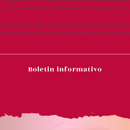
n, la tienda de accesorios online favorita de todos. Tenemos grandes
das y artículos en liquidación. Explore nuestro catálogo hoy y ahor
seño ecléctico de Allegra donde cada artículo es elegido con mimo 
ega por la diapositiva de los productos disponibles actualizados s
Boletin informativo