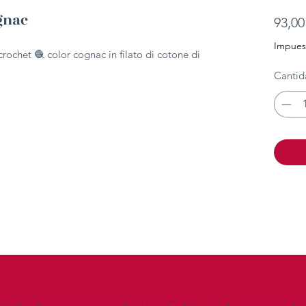
gnac
93,00
Impuest
crochet 🧶 color cognac in filato di cotone di
Cantid