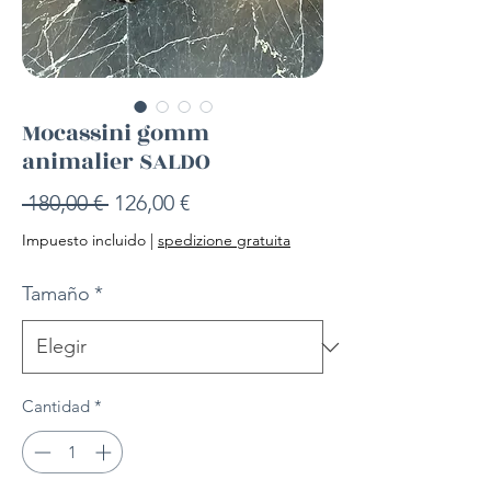
Mocassini gomm
animalier SALDO
Precio
Precio
 180,00 € 
126,00 €
de
Impuesto incluido
|
spedizione gratuita
oferta
Tamaño
*
Cantidad
*