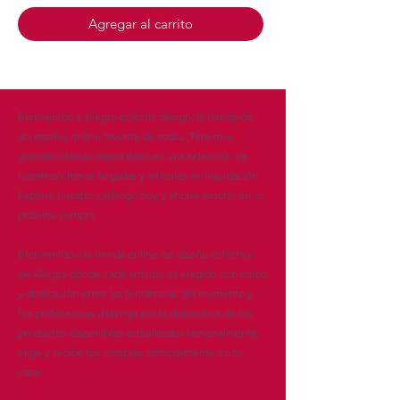
Agregar al carrito
Bienvenido a allegra eclectic design, la tienda de
accesorios online favorita de todos. Tenemos
grandes ofertas disponibles en una selección de
nuestras últimas llegadas y artículos en liquidación.
Explore nuestro catálogo hoy y ahorre mucho en su
próxima compra.
Bienvenido a la tienda online de diseño ecléctico
de Allegra donde cada artículo es elegido con mimo
y dedicación entre las tendencias del momento y
tus preferencias ¡Navega por la diapositiva de los
productos disponibles actualizados semanalmente,
elige y recibe tus compras cómodamente en tu
casa!