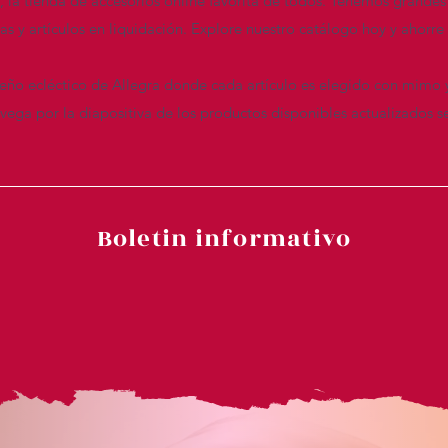
n, la tienda de accesorios online favorita de todos. Tenemos grandes
das y artículos en liquidación. Explore nuestro catálogo hoy y ahor
seño ecléctico de Allegra donde cada artículo es elegido con mimo 
ega por la diapositiva de los productos disponibles actualizados s
Boletin informativo