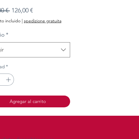
Precio
Precio
00 € 
126,00 €
de
o incluido
|
spedizione gratuita
oferta
ño
*
ir
ad
*
Agregar al carrito