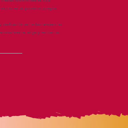
 ofertas disponibles en una
re mucho en su próxima compra.
y dedicación entre las tendencias
emanalmente, elige y recibe tus