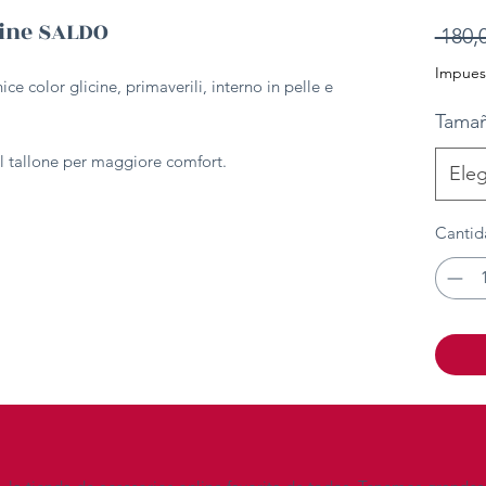
cine SALDO
 180,
Impuest
ice color glicine, primaverili, interno in pelle e
Tama
ul tallone per maggiore comfort.
Eleg
Cantid