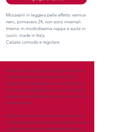
Mocassini in leggera pelle effetto vernice
nero, primavera 24, non sono invernali.
Interno in morbidissima nappa e suola in
cuoio, made in Italy.
Calzata comoda e regolare.
Bienvenido a allegra eclectic design, la tienda de
accesorios online favorita de todos. Tenemos
grandes ofertas disponibles en una selección de
nuestras últimas llegadas y artículos en liquidación.
Explore nuestro catálogo hoy y ahorre mucho en su
próxima compra.
Bienvenido a la tienda online de diseño ecléctico
de Allegra donde cada artículo es elegido con mimo
y dedicación entre las tendencias del momento y