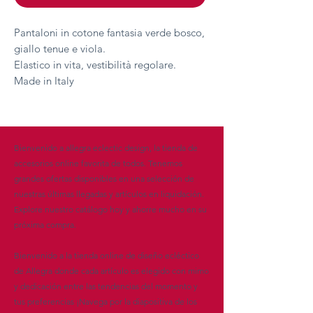
Pantaloni in cotone fantasia verde bosco,
giallo tenue e viola.
Elastico in vita, vestibilità regolare.
Made in Italy
Bienvenido a allegra eclectic design, la tienda de
accesorios online favorita de todos. Tenemos
grandes ofertas disponibles en una selección de
nuestras últimas llegadas y artículos en liquidación.
Explore nuestro catálogo hoy y ahorre mucho en su
próxima compra.
Bienvenido a la tienda online de diseño ecléctico
de Allegra donde cada artículo es elegido con mimo
y dedicación entre las tendencias del momento y
tus preferencias ¡Navega por la diapositiva de los