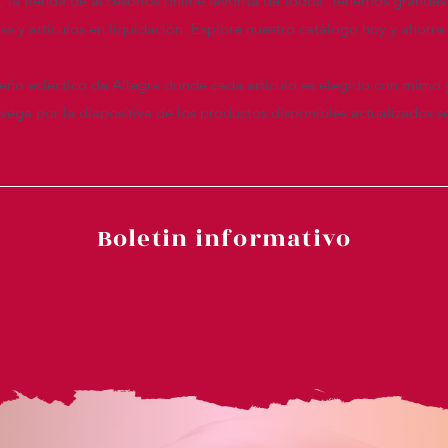
n, la tienda de accesorios online favorita de todos. Tenemos grandes
das y artículos en liquidación. Explore nuestro catálogo hoy y ahor
seño ecléctico de Allegra donde cada artículo es elegido con mimo 
ega por la diapositiva de los productos disponibles actualizados s
Boletin informativo