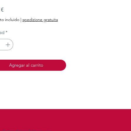
Precio
 €
o incluido
|
spedizione gratuita
ad
*
Agregar al carrito