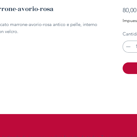
rrone-avorio-rosa
80,00
Impuest
ccato marrone-avorio-rosa antico e pelle, interno
on velcro.
Cantid