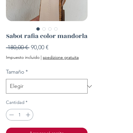
Sabot rafia color mandorla
Precio
Precio
 180,00 € 
90,00 €
de
Impuesto incluido
|
spedizione gratuita
oferta
Tamaño
*
Cantidad
*