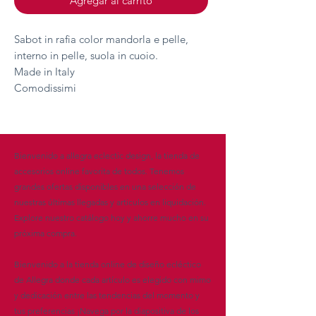
Agregar al carrito
Sabot in rafia color mandorla e pelle,
interno in pelle, suola in cuoio.
Made in Italy
Comodissimi
Bienvenido a allegra eclectic design, la tienda de
accesorios online favorita de todos. Tenemos
grandes ofertas disponibles en una selección de
nuestras últimas llegadas y artículos en liquidación.
Explore nuestro catálogo hoy y ahorre mucho en su
próxima compra.
Bienvenido a la tienda online de diseño ecléctico
de Allegra donde cada artículo es elegido con mimo
y dedicación entre las tendencias del momento y
tus preferencias ¡Navega por la diapositiva de los