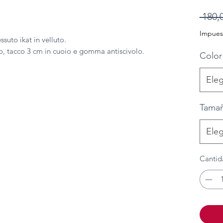
 180,
Impuest
ssuto ikat in velluto.
oio, tacco 3 cm in cuoio e gomma antiscivolo.
Color
Eleg
Tama
Eleg
Cantid