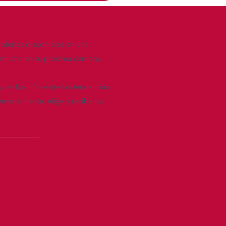
 ofertas disponibles en una
re mucho en su próxima compra.
y dedicación entre las tendencias
emanalmente, elige y recibe tus