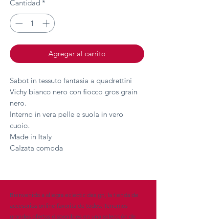
Cantidad
*
Agregar al carrito
Sabot in tessuto fantasia a quadrettini
Vichy bianco nero con fiocco gros grain
nero.
Interno in vera pelle e suola in vero
cuoio.
Made in Italy
Calzata comoda
Bienvenido a allegra eclectic design, la tienda de
accesorios online favorita de todos. Tenemos
grandes ofertas disponibles en una selección de