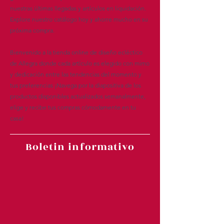
nuestras últimas llegadas y artículos en liquidación.
Explore nuestro catálogo hoy y ahorre mucho en su
próxima compra.
Bienvenido a la tienda online de diseño ecléctico
de Allegra donde cada artículo es elegido con mimo
y dedicación entre las tendencias del momento y
tus preferencias ¡Navega por la diapositiva de los
productos disponibles actualizados semanalmente,
elige y recibe tus compras cómodamente en tu
casa!
Boletin informativo