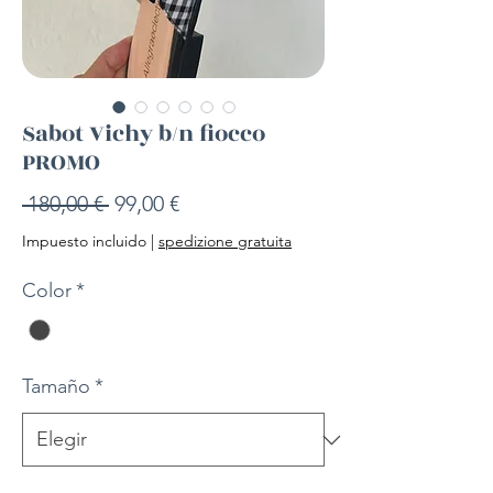
Sabot Vichy b/n fiocco
PROMO
Precio
Precio
 180,00 € 
99,00 €
de
Impuesto incluido
|
spedizione gratuita
oferta
Color
*
Tamaño
*