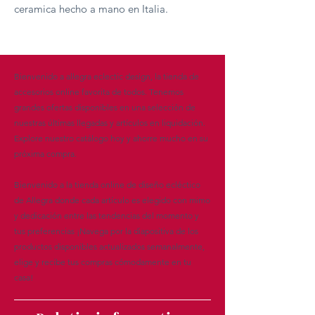
ceramica hecho a mano en Italia.
Bienvenido a allegra eclectic design, la tienda de
accesorios online favorita de todos. Tenemos
grandes ofertas disponibles en una selección de
nuestras últimas llegadas y artículos en liquidación.
Explore nuestro catálogo hoy y ahorre mucho en su
próxima compra.
Bienvenido a la tienda online de diseño ecléctico
de Allegra donde cada artículo es elegido con mimo
y dedicación entre las tendencias del momento y
tus preferencias ¡Navega por la diapositiva de los
productos disponibles actualizados semanalmente,
elige y recibe tus compras cómodamente en tu
casa!