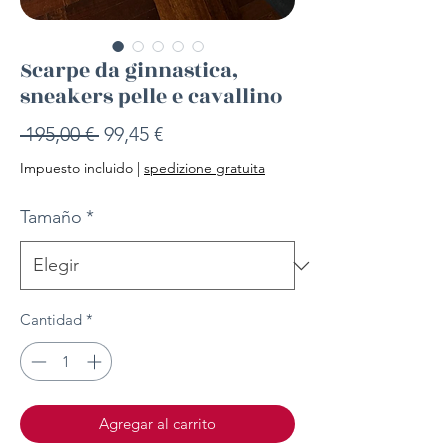
Scarpe da ginnastica,
sneakers pelle e cavallino
Precio
Precio
 195,00 € 
99,45 €
de
Impuesto incluido
|
spedizione gratuita
oferta
Tamaño
*
Cantidad
*
Agregar al carrito