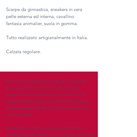
Scarpe da ginnastica, sneakers in vera
pelle esterna ed interna, cavallino
fantasia animalier, suola in gomma.
Tutto realizzato artigianalmente in Italia.
Calzata regolare.
Bienvenido a allegra eclectic design, la tienda de
accesorios online favorita de todos. Tenemos
grandes ofertas disponibles en una selección de
nuestras últimas llegadas y artículos en liquidación.
Explore nuestro catálogo hoy y ahorre mucho en su
próxima compra.
Bienvenido a la tienda online de diseño ecléctico
de Allegra donde cada artículo es elegido con mimo