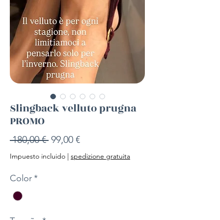
Slingback velluto prugna
PROMO
Precio
Precio
 180,00 € 
99,00 €
de
Impuesto incluido
|
spedizione gratuita
oferta
Color
*