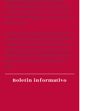
accesorios online favorita de todos. Tenemos
grandes ofertas disponibles en una selección de
nuestras últimas llegadas y artículos en liquidación.
Explore nuestro catálogo hoy y ahorre mucho en su
próxima compra.
Bienvenido a la tienda online de diseño ecléctico
de Allegra donde cada artículo es elegido con mimo
y dedicación entre las tendencias del momento y
tus preferencias ¡Navega por la diapositiva de los
productos disponibles actualizados semanalmente,
elige y recibe tus compras cómodamente en tu
casa!
Boletin informativo