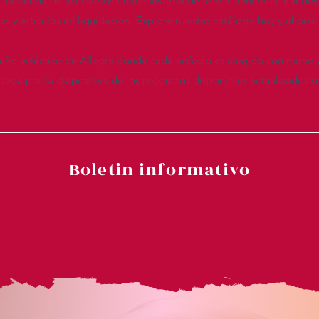
n, la tienda de accesorios online favorita de todos. Tenemos grandes
das y artículos en liquidación. Explore nuestro catálogo hoy y ahor
seño ecléctico de Allegra donde cada artículo es elegido con mimo 
ega por la diapositiva de los productos disponibles actualizados s
Boletin informativo