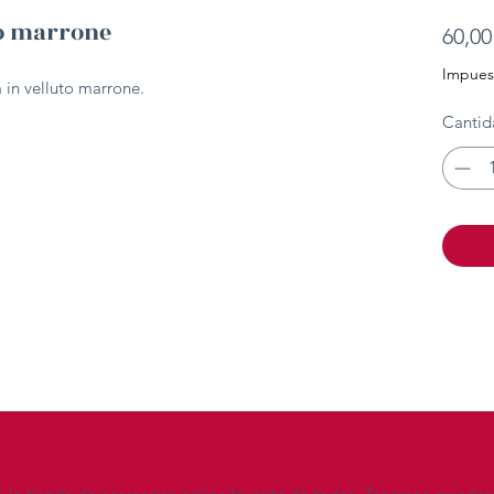
uto marrone
60,00
Impuest
ia in velluto marrone.
Cantid