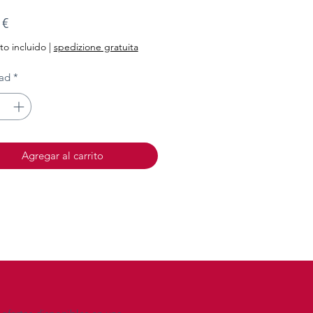
Precio
 €
o incluido
|
spedizione gratuita
ad
*
Agregar al carrito