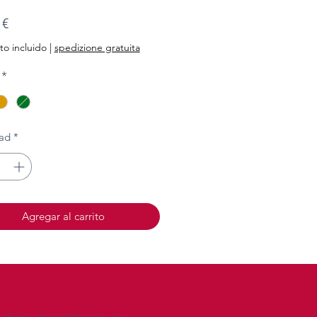
Precio
 €
o incluido
|
spedizione gratuita
*
ad
*
Agregar al carrito