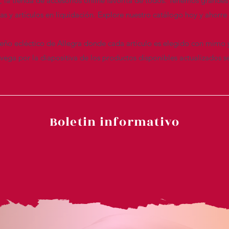
n, la tienda de accesorios online favorita de todos. Tenemos grandes
das y artículos en liquidación. Explore nuestro catálogo hoy y ahor
seño ecléctico de Allegra donde cada artículo es elegido con mimo 
ega por la diapositiva de los productos disponibles actualizados s
Boletin informativo