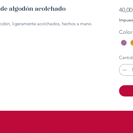
 de algodón acolchado
40,00
Impuest
godón, ligeramente acolchados, hechos a mano.
Color
Cantid