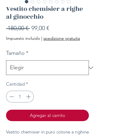
Vestito chemisier a righe
al ginocchio
Precio
Precio
 180,00 € 
99,00 €
de
Impuesto incluido
|
spedizione gratuita
oferta
Tamaño
*
Cantidad
*
Agregar al carrito
Vestito chemisier in puro cotone a righine