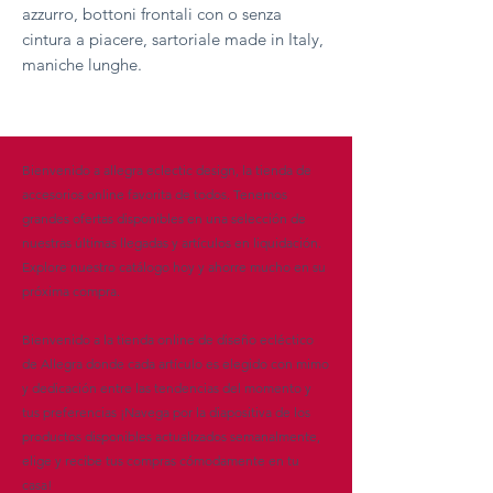
azzurro, bottoni frontali con o senza
cintura a piacere, sartoriale made in Italy,
maniche lunghe.
Bienvenido a allegra eclectic design, la tienda de
accesorios online favorita de todos. Tenemos
grandes ofertas disponibles en una selección de
nuestras últimas llegadas y artículos en liquidación.
Explore nuestro catálogo hoy y ahorre mucho en su
próxima compra.
Bienvenido a la tienda online de diseño ecléctico
de Allegra donde cada artículo es elegido con mimo
y dedicación entre las tendencias del momento y
tus preferencias ¡Navega por la diapositiva de los
productos disponibles actualizados semanalmente,
elige y recibe tus compras cómodamente en tu
casa!