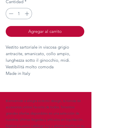
Cantidad
*
Agregar al carrito
Vestito sartoriale in viscosa grigio
antracite, smanicato, collo ampio,
lunghezza sotto il ginocchio, midi.
Vestibilità molto comoda
Made in Italy
Bienvenido a allegra eclectic design, la tienda de
accesorios online favorita de todos. Tenemos
grandes ofertas disponibles en una selección de
nuestras últimas llegadas y artículos en liquidación.
Explore nuestro catálogo hoy y ahorre mucho en su