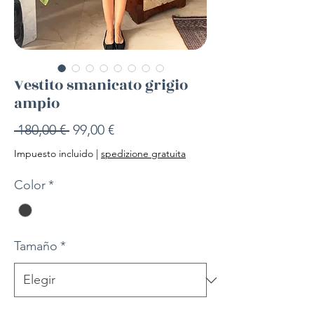
Vestito smanicato grigio
ampio
Precio
Precio
 180,00 € 
99,00 €
de
Impuesto incluido
|
spedizione gratuita
oferta
Color
*
Tamaño
*