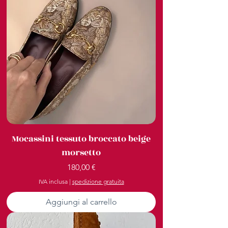
Mocassini tessuto broccato beige
morsetto
Prezzo
180,00 €
IVA inclusa
|
spedizione gratuita
Aggiungi al carrello