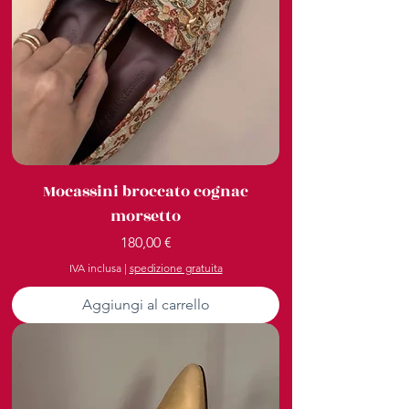
Mocassini broccato cognac
morsetto
Prezzo
180,00 €
IVA inclusa
|
spedizione gratuita
Aggiungi al carrello