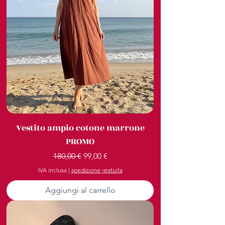
Vestito ampio cotone marrone
PROMO
Prezzo regolare
Prezzo scontato
180,00 €
99,00 €
IVA inclusa
|
spedizione gratuita
Aggiungi al carrello