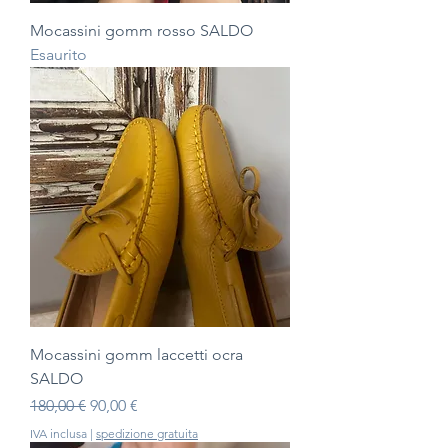
Mocassini gomm rosso SALDO
Esaurito
Mocassini gomm laccetti ocra
SALDO
Prezzo regolare
Prezzo scontato
180,00 €
90,00 €
IVA inclusa
|
spedizione gratuita