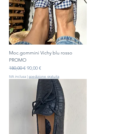
Moc.gommini Vichy blu rosso
PROMO
Prezzo regolare
Prezzo scontato
180,00 €
90,00 €
IVA inclusa
|
spedizione gratuita