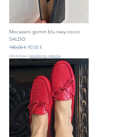
Mocassini gomm blu navy cocco
SALDO
Prezzo regolare
Prezzo scontato
180,00 €
90,00 €
IVA inclusa
|
spedizione gratuita