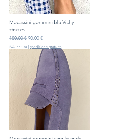
Mocassini gommini blu Vichy
struzzo
Prezzo regolare
Prezzo scontato
180,00 €
90,00 €
IVA inclusa
|
spedizione gratuita
Mocassini gommini cam lavanda