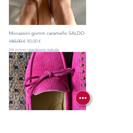
Mocassini gomm caramello SALDO
Prezzo regolare
Prezzo scontato
180,00 €
90,00 €
IVA inclusa
|
spedizione gratuita