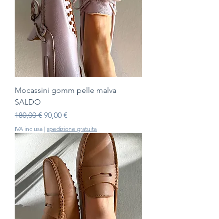
Mocassini gomm pelle malva
SALDO
Prezzo regolare
Prezzo scontato
180,00 €
90,00 €
IVA inclusa
|
spedizione gratuita