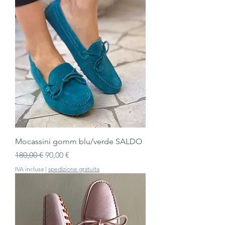
Mocassini gomm blu/verde SALDO
Prezzo regolare
Prezzo scontato
180,00 €
90,00 €
IVA inclusa
|
spedizione gratuita