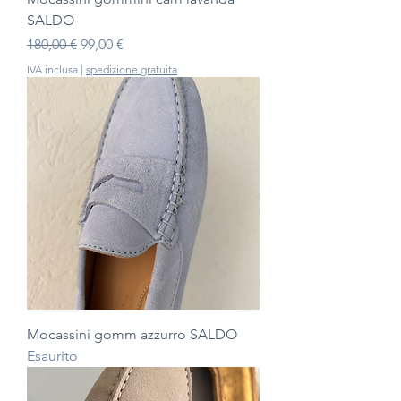
SALDO
Prezzo regolare
Prezzo scontato
180,00 €
99,00 €
IVA inclusa
|
spedizione gratuita
Mocassini gomm azzurro SALDO
Esaurito