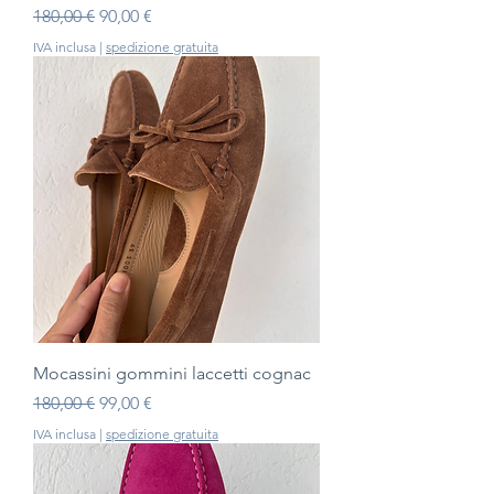
Prezzo regolare
Prezzo scontato
180,00 €
90,00 €
IVA inclusa
|
spedizione gratuita
Mocassini gommini laccetti cognac
Prezzo regolare
Prezzo scontato
180,00 €
99,00 €
IVA inclusa
|
spedizione gratuita