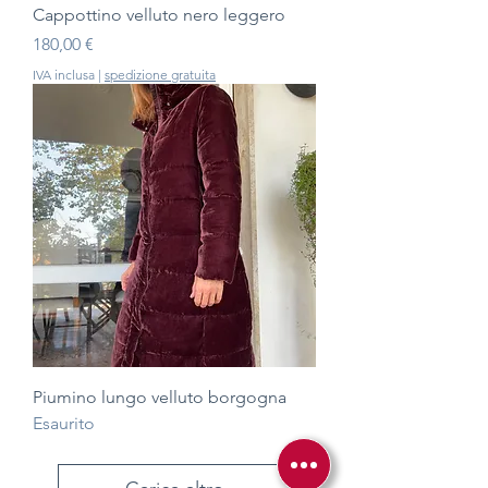
Cappottino velluto nero leggero
Prezzo
180,00 €
IVA inclusa
|
spedizione gratuita
Piumino lungo velluto borgogna
Esaurito