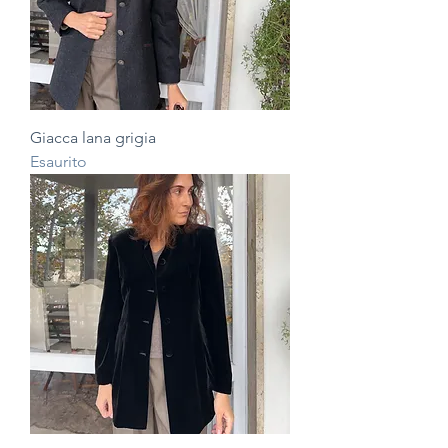
Giacca lana grigia
Esaurito