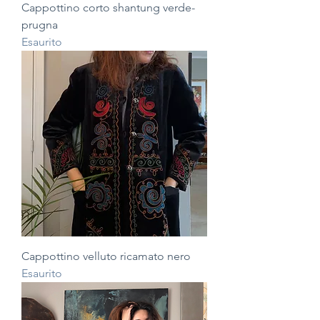
Cappottino corto shantung verde-
prugna
Esaurito
Cappottino velluto ricamato nero
Esaurito