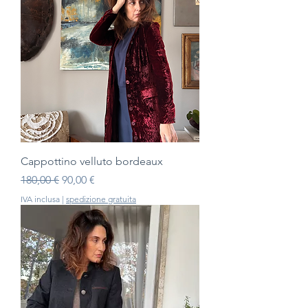
Cappottino velluto bordeaux
Prezzo regolare
Prezzo scontato
180,00 €
90,00 €
IVA inclusa
|
spedizione gratuita