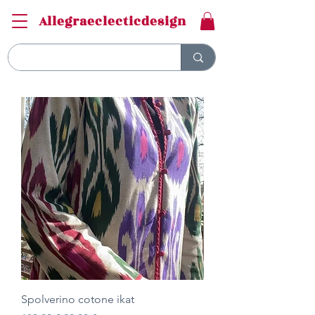
Allegraeclecticdesign
Spolverino cotone ikat