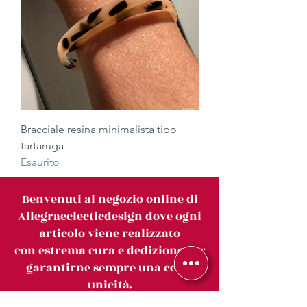
Bracciale resina minimalista tipo
tartaruga
Esaurito
Benvenuti al negozio online di
Allegraeclecticdesign dove ogni
articolo viene realizzato
con estrema cura e dedizione per
garantirne sempre una certa
unicità.
Il catalogo viene aggiornato