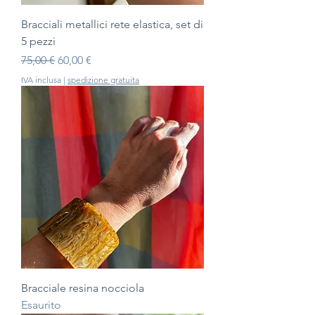
Bracciali metallici rete elastica, set di
5 pezzi
Prezzo regolare
Prezzo scontato
75,00 €
60,00 €
IVA inclusa
|
spedizione gratuita
Bracciale resina nocciola
Esaurito