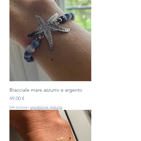
Bracciale mare azzurro e argento
Prezzo
49,00 €
IVA inclusa
|
spedizione gratuita