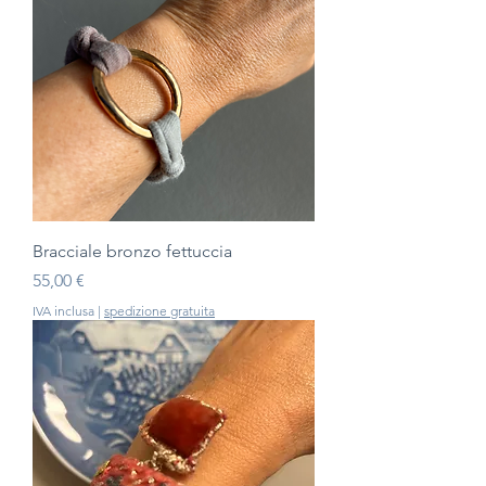
Bracciale bronzo fettuccia
Prezzo
55,00 €
IVA inclusa
|
spedizione gratuita