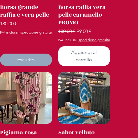
Vista rapida
Vista rapida
Borsa grande
Borsa raffia vera
raffia e vera pelle
pelle caramello
PROMO
Prezzo
180,00 €
Prezzo regolare
Prezzo scontato
180,00 €
99,00 €
IVA inclusa
|
spedizione gratuita
IVA inclusa
|
spedizione gratuita
Aggiungi al
Esaurito
carrello
Vista rapida
Vista rapida
Pigiama rosa
Sabot velluto