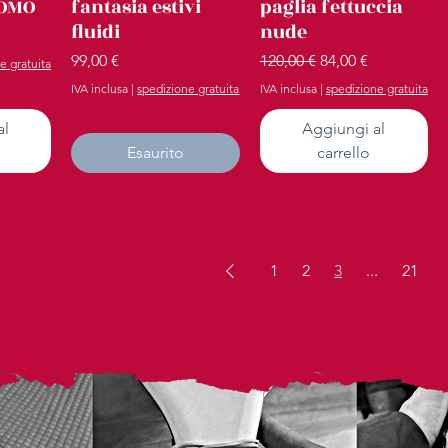
OMO
fantasia estivi
paglia fettuccia
fluidi
nude
scontato
Prezzo
Prezzo regolare
Prezzo scontato
99,00 €
120,00 €
84,00 €
e gratuita
IVA inclusa
|
spedizione gratuita
IVA inclusa
|
spedizione gratuita
al
Aggiungi al
Esaurito
carrello
1
2
3
...
21