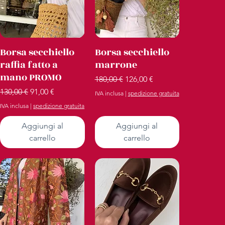
Vista rapida
Vista rapida
Borsa secchiello
Borsa secchiello
raffia fatto a
marrone
mano PROMO
Prezzo regolare
Prezzo scontato
180,00 €
126,00 €
Prezzo regolare
Prezzo scontato
130,00 €
91,00 €
IVA inclusa
|
spedizione gratuita
IVA inclusa
|
spedizione gratuita
Aggiungi al
Aggiungi al
carrello
carrello