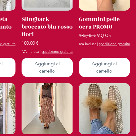
ida
Vista rapida
Vista rapida
eta
Slingback
Gommini pelle
mato
broccato blu rosso
ocra PROMO
fiori
Prezzo regolare
Prezzo scontato
180,00 €
90,00 €
Prezzo
180,00 €
e gratuita
IVA inclusa
|
spedizione gratuita
IVA inclusa
|
spedizione gratuita
al
Aggiungi al
Aggiungi al
carrello
carrello