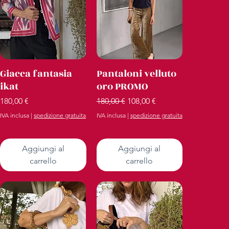
Vista rapida
Vista rapida
Giacca fantasia
Pantaloni velluto
ikat
oro PROMO
Prezzo
Prezzo regolare
Prezzo scontato
180,00 €
180,00 €
108,00 €
IVA inclusa
|
spedizione gratuita
IVA inclusa
|
spedizione gratuita
Aggiungi al
Aggiungi al
carrello
carrello