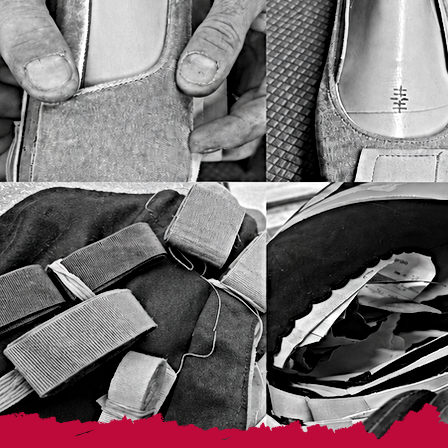
XX48 IT
XXL 48
XXL 48 IT
XXL(48-50)
XXXL50 IT
XXXXL52 IT