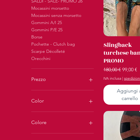
SALDI - SALE- PROMO 26
Mocassini morsetto
Mocassini senza morsetto
Gommini A/I 25
Gommini P/E 25
Borse
Vista rap
Slingback
Pochette - Clutch bag
Scarpe Décolleté
turchese b
Orecchini
PROMO
Prezzo regolare
Prezzo 
180,00 €
99,00 €
IVA inclusa
|
spedizion
Prezzo
Aggiungi 
16 €
300 €
carrello
Color
Colore