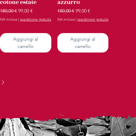
cotone estate
azzurro
Prezzo regolare
Prezzo scontato
Prezzo regolare
Prezzo scontato
180,00 €
99,00 €
180,00 €
99,00 €
IVA inclusa
|
spedizione gratuita
IVA inclusa
|
spedizione gratuita
Aggiungi al
Aggiungi al
carrello
carrello