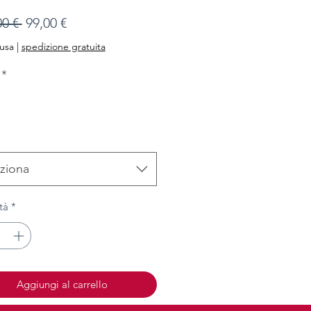
Prezzo
Prezzo
00 € 
99,00 €
regolare
scontato
lusa
|
spedizione gratuita
*
ziona
tà
*
Aggiungi al carrello