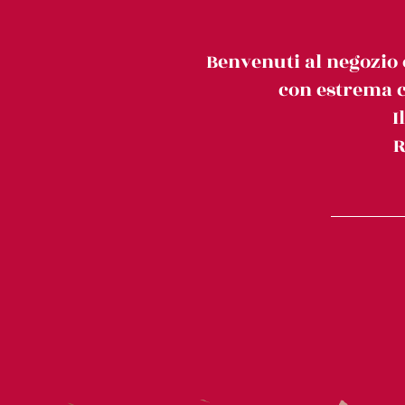
Benvenuti al negozio 
con estrema c
I
R