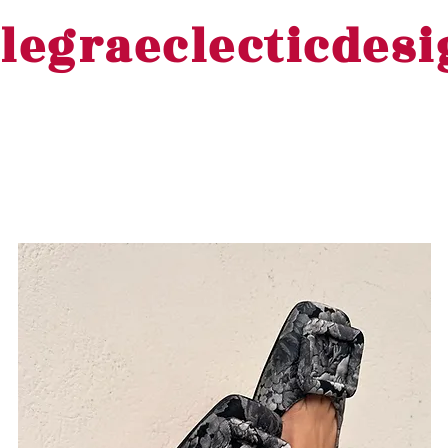
legraeclecticdes