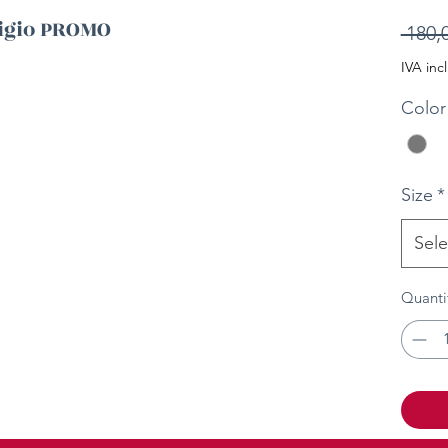
rigio PROMO
 180,
IVA inc
Color
Size
*
Sele
Quanti