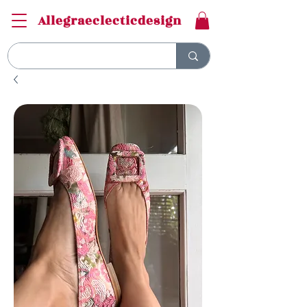
Allegraeclecticdesign