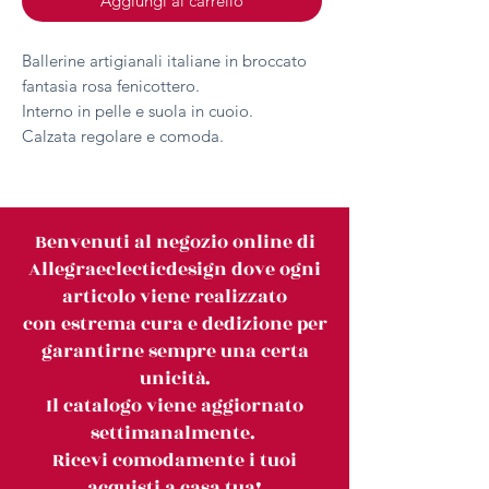
Aggiungi al carrello
Ballerine artigianali italiane in broccato
fantasia rosa fenicottero.
Interno in pelle e suola in cuoio.
Calzata regolare e comoda.
Benvenuti al negozio online di
Allegraeclecticdesign dove ogni
articolo viene realizzato
con estrema cura e dedizione per
garantirne sempre una certa
unicità.
Il catalogo viene aggiornato
settimanalmente.
Ricevi comodamente i tuoi
acquisti a casa tua!