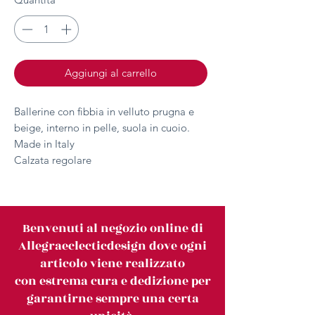
Aggiungi al carrello
Ballerine con fibbia in velluto prugna e
beige, interno in pelle, suola in cuoio.
Made in Italy
Calzata regolare
Benvenuti al negozio online di
Allegraeclecticdesign dove ogni
articolo viene realizzato
con estrema cura e dedizione per
garantirne sempre una certa