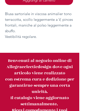
Aggiungi al carrello
Blusa sartoriale in viscosa animalier tono
terracotta, scollo leggermente a V, pinces
frontali, maniche al polso leggermente a
sbuffo.
Vestibilità regolare.
Benvenuti al negozio online di
Allegraeclecticdesign dove ogni
articolo viene realizzato
con estrema cura e dedizione per
garantirne sempre una certa
unicità.
Il catalogo viene aggiornato
settimanalmente.
Ricevi comodamente i tuoi