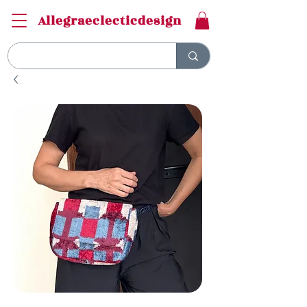
Allegraeclecticdesign