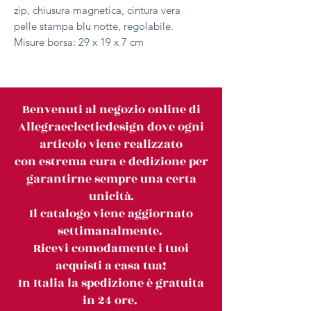
zip, chiusura magnetica, cintura vera
pelle stampa blu notte, regolabile.
Misure borsa: 29 x 19 x 7 cm
Benvenuti al negozio online di
Allegraeclecticdesign dove ogni
articolo viene realizzato
con estrema cura e dedizione per
garantirne sempre una certa
unicità.
Il catalogo viene aggiornato
settimanalmente.
Ricevi comodamente i tuoi
acquisti a casa tua!
In Italia la spedizione è gratuita
in 24 ore.