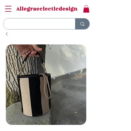
Allegraeclecticdesign