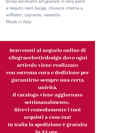
Borsa secchiello artigianale in vera pelle
e tessuto nero beige, chiusura interna a
soffietto, capiente, versatile.
Made in Italy
Benvenuti al negozio online di
Allegraeclecticdesign dove ogni
articolo viene realizzato
con estrema cura e dedizione per
garantirne sempre una certa
unicità.
Il catalogo viene aggiornato
settimanalmente.
Ricevi comodamente i tuoi
acquisti a casa tua!
In Italia la spedizione è gratuita
in 24 ore.